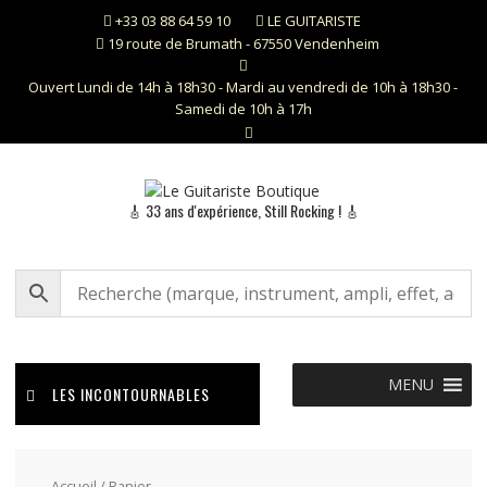
Skip
+33 03 88 64 59 10
LE GUITARISTE
to
19 route de Brumath - 67550 Vendenheim
content
Ouvert Lundi de 14h à 18h30 - Mardi au vendredi de 10h à 18h30 -
Samedi de 10h à 17h
🎸 33 ans d'expérience, Still Rocking ! 🎸
MENU
LES INCONTOURNABLES
Accueil
/ Panier