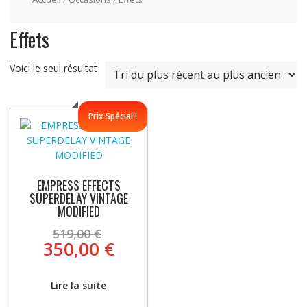
Effets
Voici le seul résultat
Prix Spécial !
EMPRESS EFFECTS
SUPERDELAY VINTAGE
MODIFIED
Le
519,00
€
prix
Le
350,00
€
initial
prix
était :
actuel
Lire la suite
519,00 €.
est :