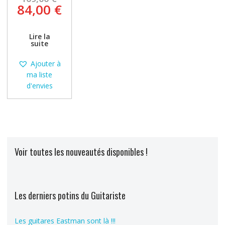
prix
Le
84,00
€
initial
prix
était :
actuel
Lire la
109,00 €.
est :
suite
84,00 €.
Ajouter à
ma liste
d'envies
Voir toutes les nouveautés disponibles !
Les derniers potins du Guitariste
Les guitares Eastman sont là !!!