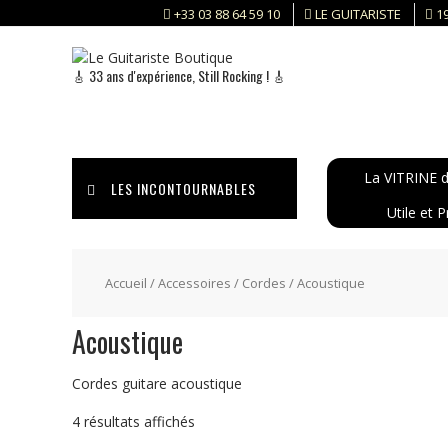
Skip
+33 03 88 64 59 10
LE GUITARISTE
1
to
content
🎸 33 ans d'expérience, Still Rocking ! 🎸
La VITRINE d
LES INCONTOURNABLES
Utile et P
Accueil
/
Accessoires
/
Cordes
/ Acoustique
Acoustique
Cordes guitare acoustique
Trié
4 résultats affichés
du