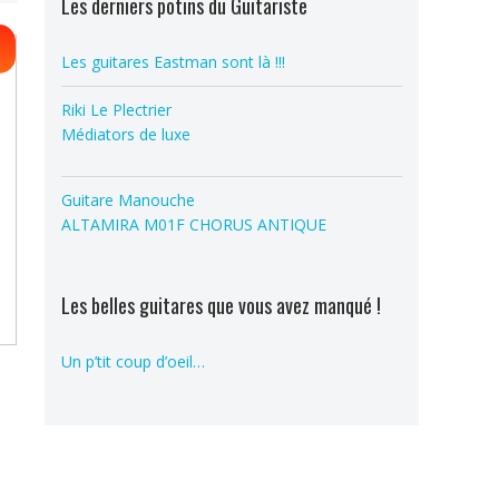
Les derniers potins du Guitariste
Les guitares Eastman sont là !!!
Riki Le Plectrier
Médiators de luxe
Guitare Manouche
ix
ALTAMIRA M01F CHORUS ANTIQUE
tuel
 :
,00 €.
Les belles guitares que vous avez manqué !
Un p’tit coup d’oeil…