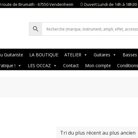
9 route de Brumath - 67550 Vendenheim
Ouvert Lundi de 14h à 18h30 
u Guitariste
LA BOUTIQUE
ATELIER
Guitares
Basses
ratique !
LES OCCAZ
Contact
Mon compte
Condition