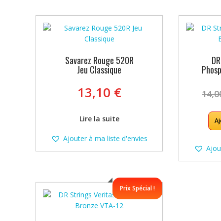
plus
récent
au
plus
ancien
Savarez Rouge 520R
DR
Jeu Classique
Phosp
13,10
€
14,
Lire la suite
Aj
Ajouter à ma liste d'envies
Ajou
Prix Spécial !