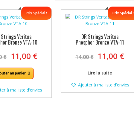
Prix Spécial !
Prix Spécial !
 Strings Veritas
DR Strings Veritas
hor Bronze VTA-10
Phosphor Bronze VTA-11
Le
Le
Le
Le
11,00
€
11,00
€
00
€
14,00
€
prix
prix
prix
pr
initial
actuel
initial
ac
Lire la suite
était :
est :
était :
est
outer au panier
14,00 €.
11,00 €.
14,00 €.
11
Ajouter à ma liste d'envies
ter à ma liste d'envies