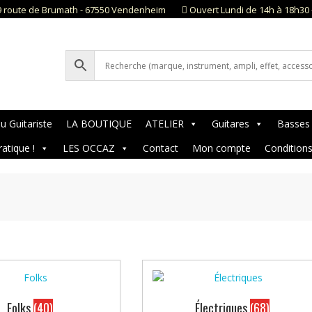
9 route de Brumath - 67550 Vendenheim
Ouvert Lundi de 14h à 18h30 
u Guitariste
LA BOUTIQUE
ATELIER
Guitares
Basses
ratique !
LES OCCAZ
Contact
Mon compte
Condition
Folks
(40)
Électriques
(68)