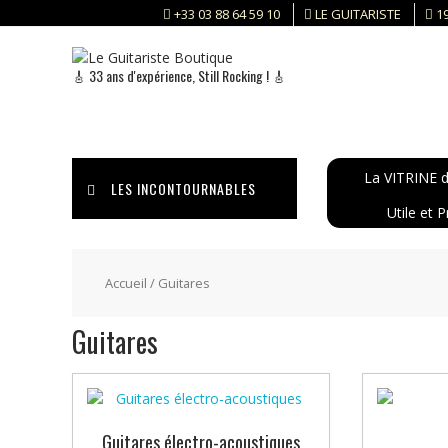
Skip
+33 03 88 64 59 10
LE GUITARISTE
1
to
content
🎸 33 ans d'expérience, Still Rocking ! 🎸
La VITRINE d
LES INCONTOURNABLES
Utile et P
Accueil
/ Guitares
Guitares
Guitares électro-acoustiques