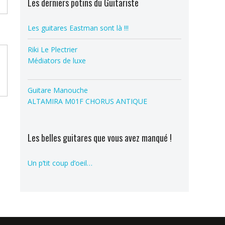
Les derniers potins du Guitariste
Les guitares Eastman sont là !!!
Riki Le Plectrier
Médiators de luxe
Guitare Manouche
ALTAMIRA M01F CHORUS ANTIQUE
Les belles guitares que vous avez manqué !
Un p’tit coup d’oeil…