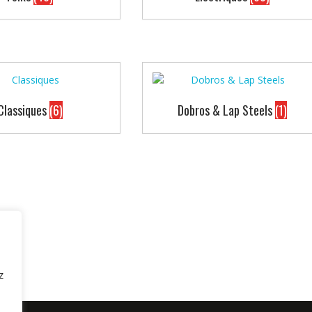
Classiques
(6)
Dobros & Lap Steels
(1)
z