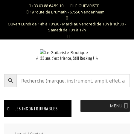
Skip
+33 03 88 64 59 10
LE GUITARISTE
to
19 route de Brumath - 67550 Vendenheim
content
Ouvert Lundi de 14h à 18h30 - Mardi au vendredi de 10h à 18h30 -
Samedi de 10h à 17h
🎸 33 ans d'expérience, Still Rocking ! 🎸
MENU
LES INCONTOURNABLES
Accueil
/ Contact