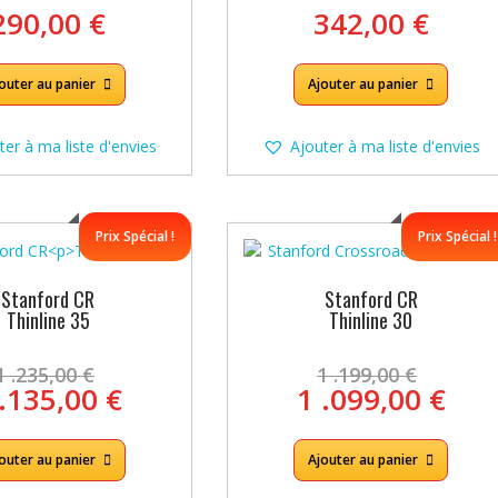
290,00
€
342,00
€
outer au panier
Ajouter au panier
ter à ma liste d'envies
Ajouter à ma liste d'envies
Prix Spécial !
Prix Spécial !
Stanford CR
Stanford CR
Thinline 35
Thinline 30
Le
Le
1 .235,00
€
1 .199,00
€
prix
prix
Le
Le
 .135,00
€
1 .099,00
€
initial
initia
prix
prix
était :
était 
actuel
act
1
1
outer au panier
Ajouter au panier
est :
est 
.235,00 €.
.199,
1
1