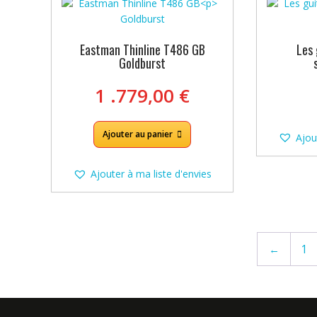
Eastman Thinline T486 GB
Les 
Goldburst
1 .779,00
€
Ajouter au panier
Ajou
Ajouter à ma liste d'envies
←
1