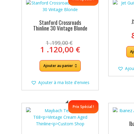
au
plus
ancien
J
Stanford Crossroads
Thinline 30 Vintage Blonde
Le
1 .199,00
€
prix
Le
1 .120,00
€
Aj
initial
prix
était :
actuel
1
Ajouter au panier
est :
Ajou
.199,00 €.
1
.120,00 €.
Ajouter à ma liste d'envies
Prix Spécial !
I