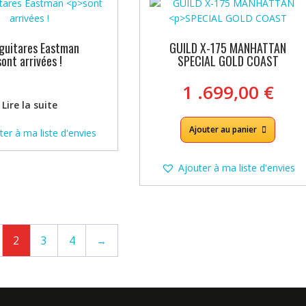
guitares Eastman
GUILD X-175 MANHATTAN
sont arrivées !
SPECIAL GOLD COAST
1 .699,00
€
Lire la suite
Ajouter au panier
ter à ma liste d'envies
Ajouter à ma liste d'envies
2
3
4
→