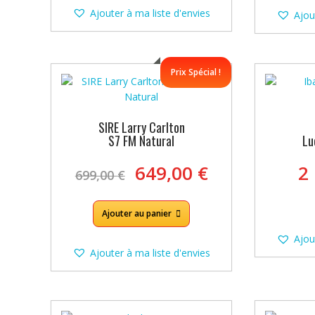
Ajouter à ma liste d'envies
Ajou
Prix Spécial !
SIRE Larry Carlton
S7 FM Natural
Lu
Le
Le
649,00
€
2
699,00
€
prix
prix
initial
actuel
était :
est :
Ajouter au panier
699,00 €.
649,00 €.
Ajou
Ajouter à ma liste d'envies