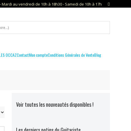
- Mardi au vendredi de 10h à 18h30 - Samedi de 10h à 17h
LES OCCAZ
Contact
Mon compte
Conditions Générales de Vente
Blog
Voir toutes les nouveautés disponibles !
Les derniers potins du Guitariste