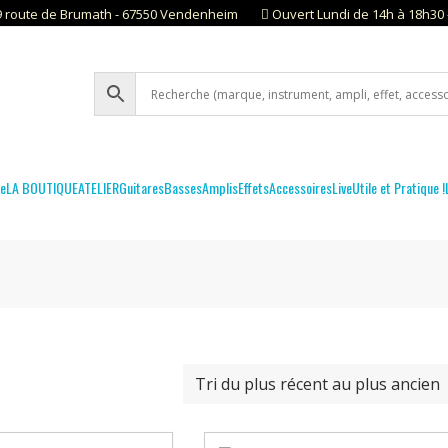
9 route de Brumath - 67550 Vendenheim
Ouvert Lundi de 14h à 18h30 
te
LA BOUTIQUE
ATELIER
Guitares
Basses
Amplis
Effets
Accessoires
Live
Utile et Pratique !