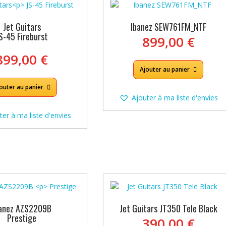
Jet Guitars
Ibanez SEW761FM_NTF
S-45 Fireburst
899,00
€
899,00
€
Ajouter au panier
outer au panier
Ajouter à ma liste d'envies
ter à ma liste d'envies
banez AZS2209B
Jet Guitars JT350 Tele Black
Prestige
390,00
€