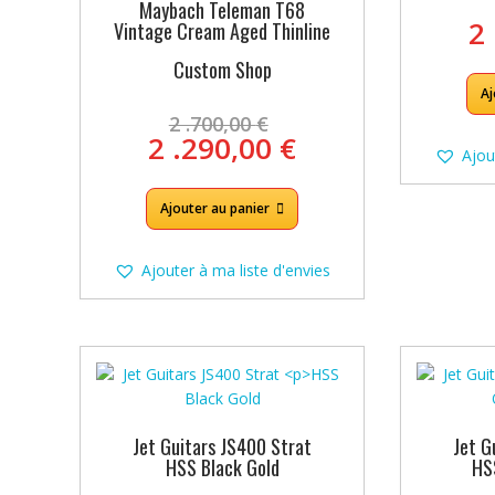
Maybach Teleman T68
2
Vintage Cream Aged Thinline
Custom Shop
Aj
Le
2 .700,00
€
prix
Le
2 .290,00
€
Ajou
initial
prix
était :
actuel
2
Ajouter au panier
est :
.700,00 €.
2
.290,00 €.
Ajouter à ma liste d'envies
Jet Guitars JS400 Strat
Jet G
HSS Black Gold
HS