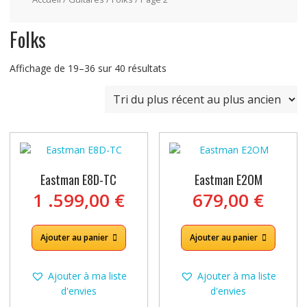
Folks
Trié
Affichage de 19–36 sur 40 résultats
du
plus
récent
au
plus
ancien
Eastman E8D-TC
Eastman E2OM
1 .599,00
€
679,00
€
Ajouter au panier
Ajouter au panier
Ajouter à ma liste
Ajouter à ma liste
d'envies
d'envies