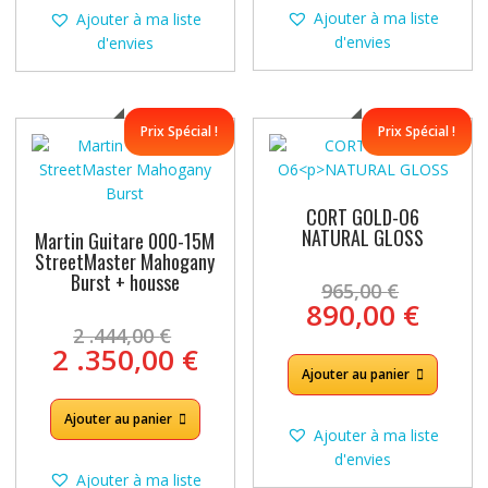
Ajouter à ma liste
Ajouter à ma liste
d'envies
d'envies
Prix Spécial !
Prix Spécial !
CORT GOLD-O6
NATURAL GLOSS
Martin Guitare 000-15M
StreetMaster Mahogany
Le
Burst + housse
965,00
€
prix
Le
890,00
€
Le
initial
prix
2 .444,00
€
prix
Le
était :
2 .350,00
€
actue
initial
prix
965,00
Ajouter au panier
est :
était :
actuel
890,0
2
Ajouter au panier
est :
Ajouter à ma liste
.444,00 €.
2
d'envies
.350,00 €.
Ajouter à ma liste