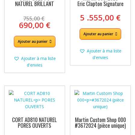
NATUREL BRILLANT
Eric Clapton Signature
Le
5 .555,00
€
755,00
€
prix
Le
690,00
€
initial
prix
Ajouter au panier
était :
actuel
755,00 €.
Ajouter au panier
est :
690,00 €.
Ajouter à ma liste
d'envies
Ajouter à ma liste
d'envies
CORT AD810 NATUREL
Martin Custom Shop 000
PORES OUVERTS
#3672024 (pièce unique)