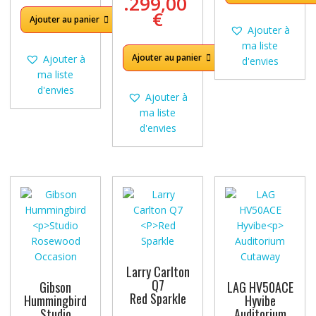
.299,00
était :
prix
.499,00 €.
est :
€
Ajouter au panier
4
actuel
4
Ajouter à
.190,00 €.
est :
.299,0
ma liste
3
Ajouter au panier
Ajouter à
d'envies
.899,00 €.
ma liste
d'envies
Ajouter à
ma liste
d'envies
Larry Carlton
Q7
Gibson
LAG HV50ACE
Red Sparkle
Hummingbird
Hyvibe
Studio
Auditorium