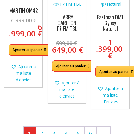
MARTIN OM42
LARRY
Eastman DM1
7 .999,00
€
CARLTON
Gypsy
Le
6
T7 FM TBL
Natural
prix
.999,00
€
initial
Le
Le
1
699,00
€
était :
prix
prix
.399,00
649,00
€
Ajouter au panier
7
actuel
initial
€
Le
.999,00 €.
est :
était :
prix
6
699,00 €.
Ajouter au panier
Ajouter à
actuel
.999,00 €.
Ajouter au panier
ma liste
est :
d'envies
649,00 €.
Ajouter à
Ajouter à
ma liste
ma liste
d'envies
d'envies
1
2
3
4
5
6
→