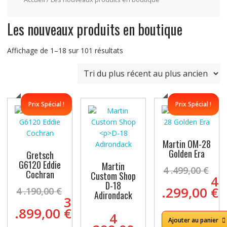
Les nouveaux produits en boutique
Trié
Affichage de 1–18 sur 101 résultats
du
plus
récent
au
Prix Spécial !
Prix Spécial !
plus
ancien
Martin OM-28
Golden Era
Gretsch
G6120 Eddie
Martin
4 .499,00
€
Cochran
Custom Shop
Le
4
D-18
prix
.299,00
€
4 .190,00
€
Adirondack
Le
3
initial
Le
prix
.899,00
€
était :
prix
4
initial
Le
Ajouter au panier
4
actuel