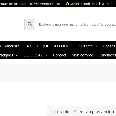
 route de Brumath - 67550 Vendenheim
Ouvert Lundi de 14h à 18h30 
u Guitariste
LA BOUTIQUE
ATELIER
Guitares
Basses
ratique !
LES OCCAZ
Contact
Mon compte
Condition