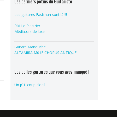
Les derniers potins du Guitariste
Les guitares Eastman sont là !!!
Riki Le Plectrier
Médiators de luxe
Guitare Manouche
ALTAMIRA M01F CHORUS ANTIQUE
Les belles guitares que vous avez manqué !
Un p’tit coup d’oeil…