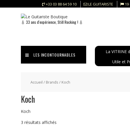
Skip
+33 03 88 64 59 10
LE GUITARISTE
19
to
content
🎸 33 ans d'expérience, Still Rocking ! 🎸
La VITRINE d
LES INCONTOURNABLES
Utile et P
Accueil
/ Brands / Koch
Koch
Koch
Trié
3 résultats affichés
du