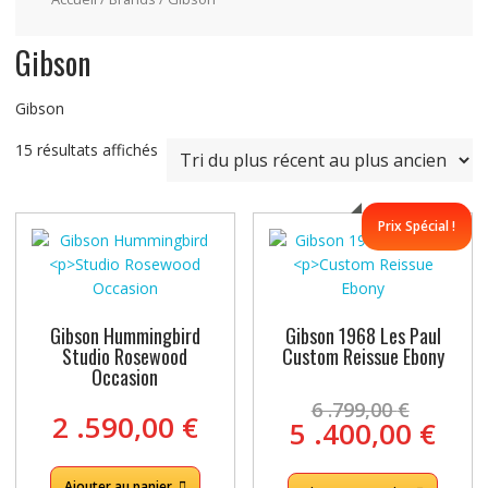
Gibson
Gibson
Trié
15 résultats affichés
du
plus
récent
Prix Spécial !
au
plus
ancien
Gibson Hummingbird
Gibson 1968 Les Paul
Studio Rosewood
Custom Reissue Ebony
Occasion
Le
6 .799,00
€
2 .590,00
€
prix
Le
5 .400,00
€
initia
prix
était 
act
Ajouter au panier