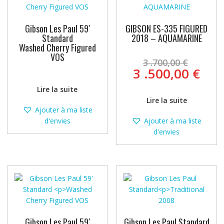
Gibson Les Paul 59′
GIBSON ES-335 FIGURED
Standard
2018 – AQUAMARINE
Washed Cherry Figured
VOS
Le
3 .700,00
€
prix
Le
3 .500,00
€
initia
prix
Lire la suite
était 
act
Lire la suite
3
est 
Ajouter à ma liste
.700,
3
d'envies
Ajouter à ma liste
.500
d'envies
Gibson Les Paul 59′
Gibson Les Paul Standard