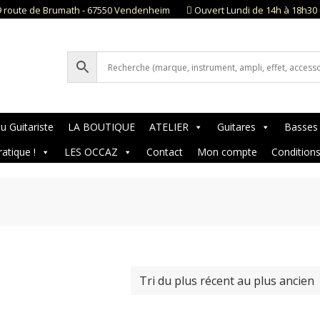
9 route de Brumath - 67550 Vendenheim
Ouvert Lundi de 14h à 18h30 
u Guitariste
LA BOUTIQUE
ATELIER
Guitares
Basses
ratique !
LES OCCAZ
Contact
Mon compte
Condition