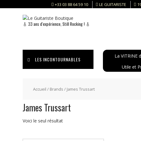
Skip
+33 03 88 64 59 10
LE GUITARISTE
1
to
content
🎸 33 ans d'expérience, Still Rocking ! 🎸
La VITRINE d
LES INCONTOURNABLES
Utile et P
Accueil
/ Brands / James Trussart
James Trussart
Voici le seul résultat