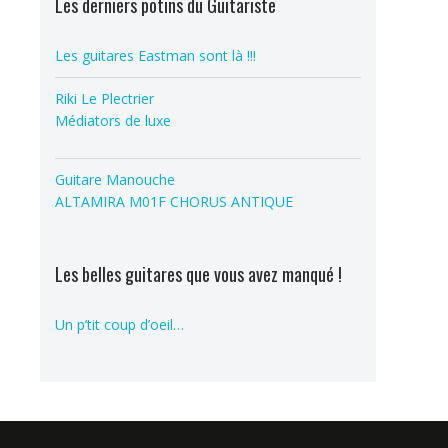
Les derniers potins du Guitariste
Les guitares Eastman sont là !!!
Riki Le Plectrier
Médiators de luxe
Guitare Manouche
ALTAMIRA M01F CHORUS ANTIQUE
Les belles guitares que vous avez manqué !
Un p’tit coup d’oeil…