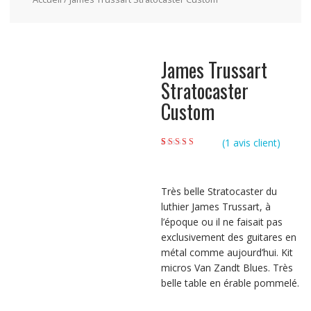
James Trussart
Stratocaster
Custom
(
1
avis client)
Noté
1
4.00
sur
5 basé sur
notation client
Très belle Stratocaster du
luthier James Trussart, à
l’époque ou il ne faisait pas
exclusivement des guitares en
métal comme aujourd’hui. Kit
micros Van Zandt Blues. Très
belle table en érable pommelé.