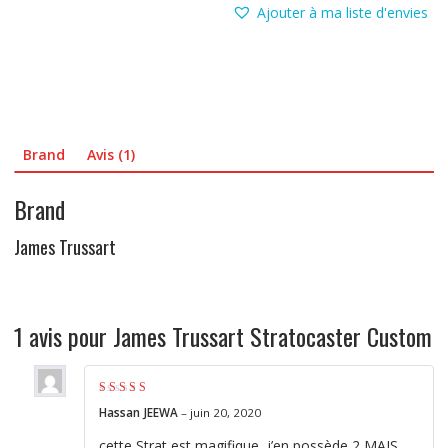
Ajouter à ma liste d'envies
Brand
Avis (1)
Brand
James Trussart
1 avis pour
James Trussart Stratocaster Custom
Note
4
sur 5
Hassan JEEWA
–
juin 20, 2020
cette Strat est magifique, j’en possède 2 MAIS