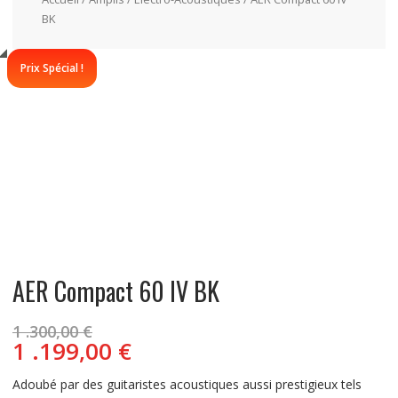
BK
Prix Spécial !
AER Compact 60 IV BK
Le
1 .300,00
€
prix
Le
1 .199,00
€
initial
prix
était :
actuel
Adoubé par des guitaristes acoustiques aussi prestigieux tels