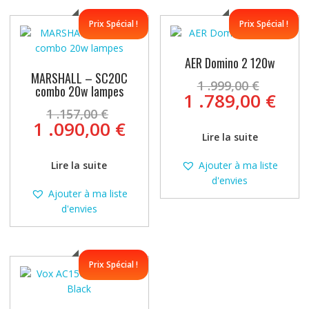
Prix Spécial !
Prix Spécial !
AER Domino 2 120w
MARSHALL – SC20C
Le
1 .999,00
€
combo 20w lampes
prix
Le
1 .789,00
€
Le
initia
prix
1 .157,00
€
prix
Le
était 
1 .090,00
€
act
initial
Lire la suite
prix
1
est 
était :
actuel
.999,
1
Ajouter à ma liste
Lire la suite
1
est :
.789
d'envies
.157,00 €.
1
Ajouter à ma liste
.090,00 €.
d'envies
Prix Spécial !