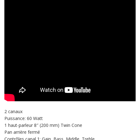
2 canaux
Puissance: 60 Watt
1 haut-parleur 8″ (200 mm) Twin Cone
Pan arrière fermé
Contrôles canal 1: Gain, Bass, Middle, Treble