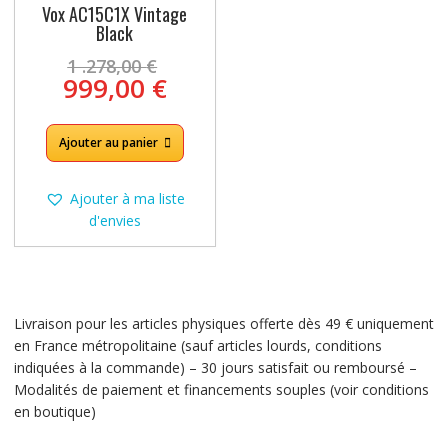
Vox AC15C1X Vintage
Black
Le
1 .278,00
€
prix
Le
999,00
€
initial
prix
était :
actuel
1
Ajouter au panier
est :
.278,00 €.
999,00 €.
Ajouter à ma liste
d'envies
Livraison pour les articles physiques offerte dès 49 € uniquement
en France métropolitaine (sauf articles lourds, conditions
indiquées à la commande) – 30 jours satisfait ou remboursé –
Modalités de paiement et financements souples (voir conditions
en boutique)