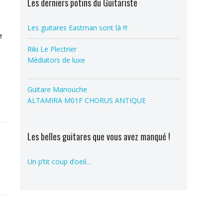
Les derniers potins du Guitariste
Les guitares Eastman sont là !!!
e
Riki Le Plectrier
Médiators de luxe
e
Guitare Manouche
ALTAMIRA M01F CHORUS ANTIQUE
Les belles guitares que vous avez manqué !
Un p’tit coup d’oeil…