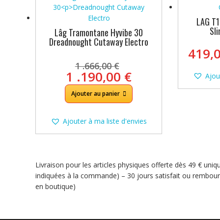
LAG T1
Sl
Lâg Tramontane Hyvibe 30
Dreadnought Cutaway Electro
419,
Le
1 .666,00
€
prix
Le
1 .190,00
€
Ajou
initial
prix
était :
actuel
Ajouter au panier
1
est :
.666,00 €.
1
Ajouter à ma liste d'envies
.190,00 €.
Livraison pour les articles physiques offerte dès 49 € uni
indiquées à la commande) – 30 jours satisfait ou rembour
en boutique)