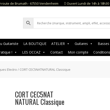
9 route de Brumath - 67550 Vendenheim
Ouvert Lundi de 14h à 18h30 
u Guitariste
LA BOUTIQUE
ATELIER
Guitares
Basses
ratique !
LES OCCAZ
Contact
Mon compte
Condition
ques Electro
/ CORT CEC5NATNATURAL Classique
CORT CEC5NAT
NATURAL Classique