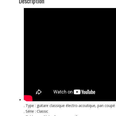
Description
. Type : guitare classique électro-acoutique, pan coupé
. Série : Classic