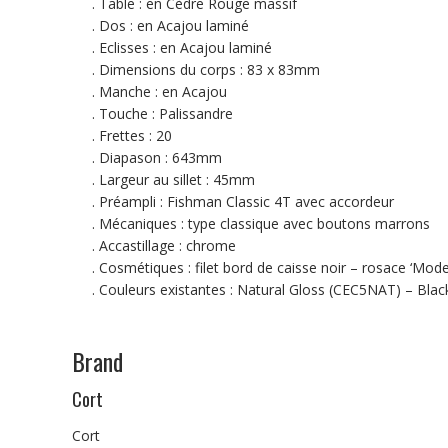
. Table : en Cèdre Rouge massif
. Dos : en Acajou laminé
. Eclisses : en Acajou laminé
. Dimensions du corps : 83 x 83mm
. Manche : en Acajou
. Touche : Palissandre
. Frettes : 20
. Diapason : 643mm
. Largeur au sillet : 45mm
. Préampli : Fishman Classic 4T avec accordeur
. Mécaniques : type classique avec boutons marrons
. Accastillage : chrome
. Cosmétiques : filet bord de caisse noir – rosace ‘Mode
. Couleurs existantes : Natural Gloss (CEC5NAT) – Bla
Brand
Cort
Cort