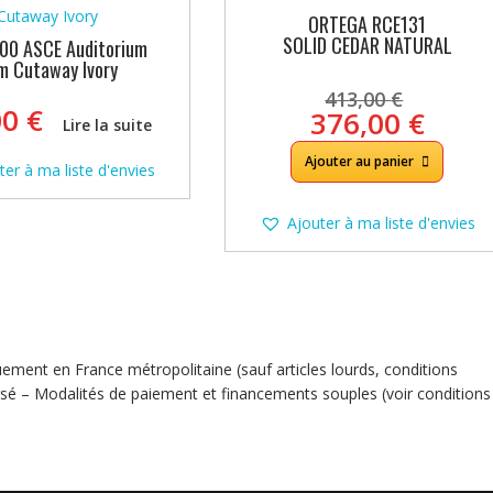
ORTEGA RCE131
SOLID CEDAR NATURAL
00 ASCE Auditorium
im Cutaway Ivory
Le
413,00
€
prix
00
€
Le
376,00
€
Lire la suite
initial
prix
était :
actue
Ajouter au panier
ter à ma liste d'envies
413,00
est :
376,0
Ajouter à ma liste d'envies
quement en France métropolitaine (sauf articles lourds, conditions
sé – Modalités de paiement et financements souples (voir conditions