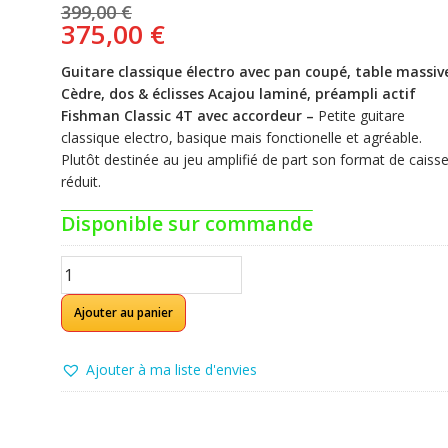
399,00
€
Le
Le
375,00
€
prix
prix
initial
actuel
Guitare classique électro avec pan coupé, table massiv
était :
est :
Cèdre, dos & éclisses Acajou laminé, préampli actif
399,00 €.
375,00 €.
Fishman Classic 4T avec accordeur –
Petite guitare
classique electro, basique mais fonctionelle et agréable.
Plutôt destinée au jeu amplifié de part son format de caiss
réduit.
Disponible sur commande
quantité
de
CORT
Ajouter au panier
CEC5NATNATURAL
Classique
Ajouter à ma liste d'envies