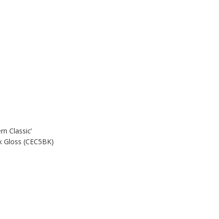
rn Classic’
ck Gloss (CEC5BK)