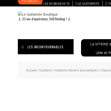
Prix Spécial !
Skip
+33 03 88 64 59 10
LE GUITARISTE
1
to
content
🎸 33 ans d'expérience, Still Rocking ! 🎸
La VITRINE d
LES INCONTOURNABLES
Utile et P
Accueil
/
Guitares
/
Guitares électro-acoustiques
/
Classi