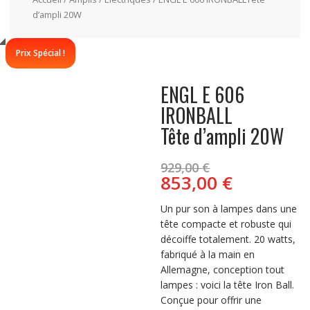
d’ampli 20W
Prix Spécial !
ENGL E 606
IRONBALL
Tête d’ampli 20W
Le
929,00
€
prix
Le
853,00
€
initial
prix
était :
actuel
Un pur son à lampes dans une
929,00 €.
est :
tête compacte et robuste qui
853,00 €.
décoiffe totalement. 20 watts,
fabriqué à la main en
Allemagne, conception tout
lampes : voici la tête Iron Ball.
Conçue pour offrir une