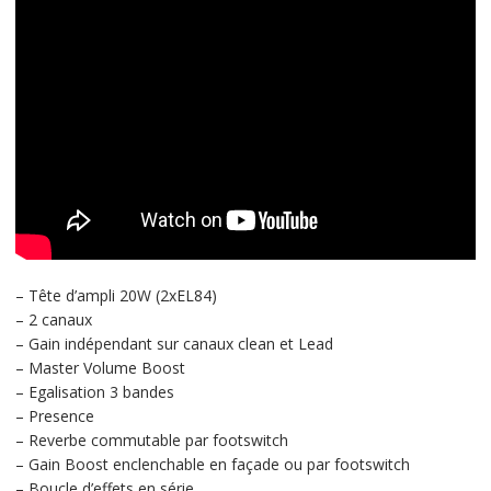
– Tête d’ampli 20W (2xEL84)
– 2 canaux
– Gain indépendant sur canaux clean et Lead
– Master Volume Boost
– Egalisation 3 bandes
– Presence
– Reverbe commutable par footswitch
– Gain Boost enclenchable en façade ou par footswitch
– Boucle d’effets en série