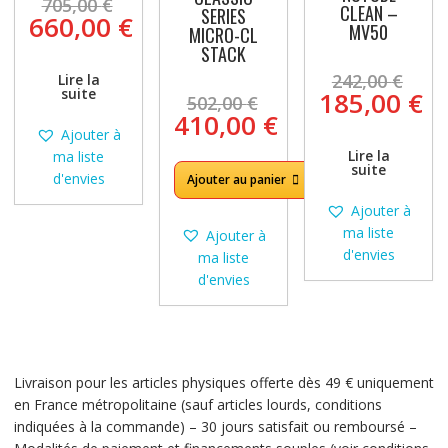
Le
705,00
€
CLEAN –
SERIES
prix
660,00
€
MV50
MICRO-CL
initial
Le
STACK
était :
prix
Le
242,00
€
Lire la
705,00 €.
actuel
Le
pri
suite
185,00
€
502,00
€
est :
prix
init
Le
410,00
€
660,00 €.
initial
étai
Ajouter à
Le
prix
Lire la
était :
242
ma liste
prix
actuel
suite
502,00 €.
d'envies
Ajouter au panier
actuel
est :
est :
185,00
Ajouter à
410,00 €.
ma liste
Ajouter à
d'envies
ma liste
d'envies
Livraison pour les articles physiques offerte dès 49 € uniquement
en France métropolitaine (sauf articles lourds, conditions
indiquées à la commande) – 30 jours satisfait ou remboursé –