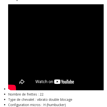
Nombre de frettes :
22
Type de chevalet :
vibrato double blocage
Configuration micros :
H (humbucker)