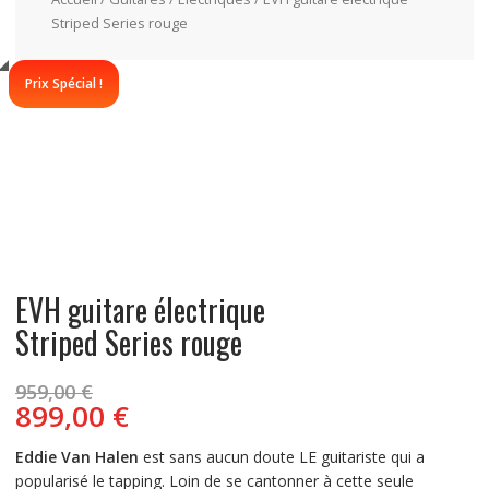
Striped Series rouge
Prix Spécial !
EVH guitare électrique
Striped Series rouge
Le
959,00
€
prix
Le
899,00
€
initial
prix
était :
actuel
Eddie Van Halen
est sans aucun doute LE guitariste qui a
959,00 €.
est :
popularisé le tapping. Loin de se cantonner à cette seule