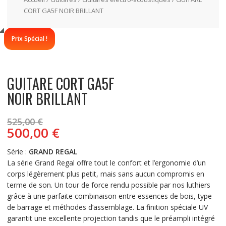
CORT GA5F NOIR BRILLANT
Prix Spécial !
GUITARE CORT GA5F
NOIR BRILLANT
Le
525,00
€
prix
Le
500,00
€
initial
prix
était :
actuel
Série :
GRAND REGAL
525,00 €.
est :
La série Grand Regal offre tout le confort et l’ergonomie d’un
500,00 €.
corps légèrement plus petit, mais sans aucun compromis en
terme de son. Un tour de force rendu possible par nos luthiers
grâce à une parfaite combinaison entre essences de bois, type
de barrage et méthodes d’assemblage. La finition spéciale UV
garantit une excellente projection tandis que le préampli intégré