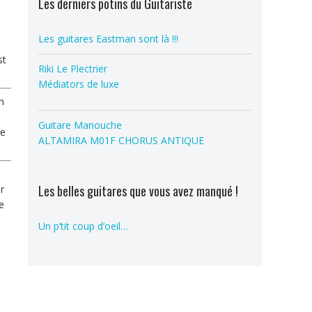
Les derniers potins du Guitariste
Les guitares Eastman sont là !!!
st
Riki Le Plectrier
Médiators de luxe
n
Guitare Manouche
le
ALTAMIRA M01F CHORUS ANTIQUE
Les belles guitares que vous avez manqué !
r
e
Un p’tit coup d’oeil…