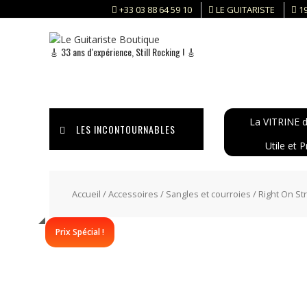
Skip
+33 03 88 64 59 10
LE GUITARISTE
1
to
content
🎸 33 ans d'expérience, Still Rocking ! 🎸
La VITRINE d
LES INCONTOURNABLES
Utile et P
Accueil
/
Accessoires
/
Sangles et courroies
/ Right On 
Prix Spécial !