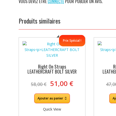
VOUS DEVEZ ÊTRE
CONNECTÉ
POUR PUBLIER UN AVIS.
Produits similaires
Prix Spécial !
Right On Straps
R
LEATHERCRAFT BOLT SILVER
LEATHE
Le
Le
51,00
€
58,00
€
47,
prix
prix
initial
actuel
était :
est :
Ajouter au panier
Aj
58,00 €.
51,00 €.
Quick View