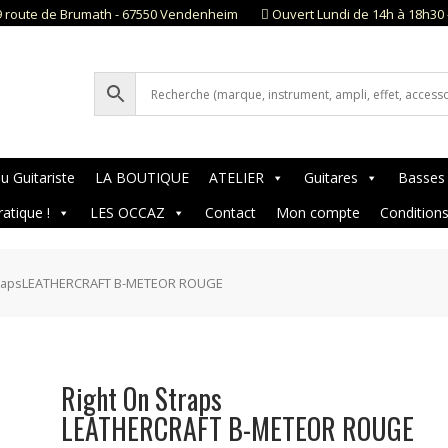
9 route de Brumath - 67550 Vendenheim
Ouvert Lundi de 14h à 18h30 
u Guitariste
LA BOUTIQUE
ATELIER
Guitares
Basses
ratique !
LES OCCAZ
Contact
Mon compte
Condition
StrapsLEATHERCRAFT B-METEOR ROUGE
Right On Straps
LEATHERCRAFT B-METEOR ROUGE