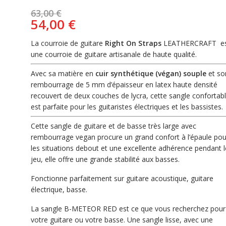
Le
63,00
€
prix
Le
54,00
€
initial
prix
était :
actuel
La courroie de guitare
Right On Straps
LEATHERCRAFT e
63,00 €.
est :
une courroie de guitare artisanale de haute qualité.
54,00 €.
Avec sa matière en
cuir synthétique (végan) souple
et so
rembourrage de 5 mm d’épaisseur en latex haute densité
recouvert de deux couches de lycra, cette sangle confortab
est parfaite pour les guitaristes électriques et les bassistes.
Cette sangle de guitare et de basse très large avec
rembourrage vegan procure un grand confort à l’épaule pou
les situations debout et une excellente adhérence pendant l
jeu, elle offre une grande stabilité aux basses.
Fonctionne parfaitement sur guitare acoustique, guitare
électrique, basse.
La sangle B-METEOR RED est ce que vous recherchez pour
votre guitare ou votre basse.
Une sangle lisse, avec une