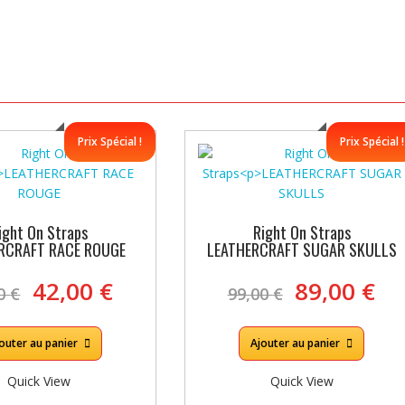
Prix Spécial !
Prix Spécial !
ight On Straps
Right On Straps
RCRAFT RACE ROUGE
LEATHERCRAFT SUGAR SKULLS
Le
Le
Le
Le
42,00
€
89,00
€
00
€
99,00
€
prix
prix
prix
pr
initial
actuel
initial
ac
était :
est :
était :
est
outer au panier
Ajouter au panier
47,00 €.
42,00 €.
99,00 €.
89
Quick View
Quick View