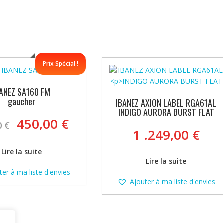
Prix Spécial !
BANEZ SA160 FM
gaucher
IBANEZ AXION LABEL RGA61AL
INDIGO AURORA BURST FLAT
Le
Le
450,00
€
0
€
prix
prix
1 .249,00
€
initial
actuel
Lire la suite
était :
est :
Lire la suite
480,00 €.
450,00 €.
ter à ma liste d'envies
Ajouter à ma liste d'envies