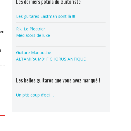
Les derniers potins du Guitariste
Les guitares Eastman sont là !!!
Riki Le Plectrier
 en
Médiators de luxe
t
Guitare Manouche
ALTAMIRA M01F CHORUS ANTIQUE
Les belles guitares que vous avez manqué !
Un p’tit coup d’oeil…