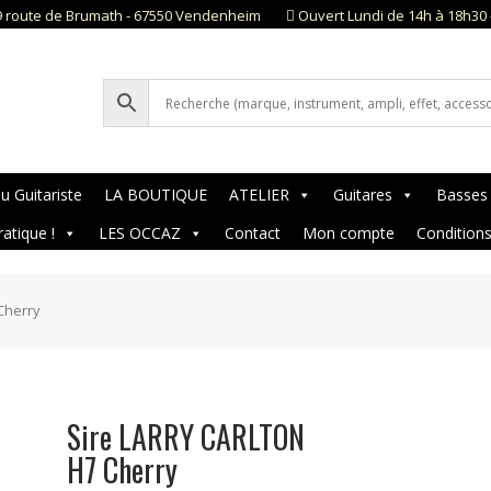
9 route de Brumath - 67550 Vendenheim
Ouvert Lundi de 14h à 18h30 
u Guitariste
LA BOUTIQUE
ATELIER
Guitares
Basses
ratique !
LES OCCAZ
Contact
Mon compte
Condition
Cherry
Sire LARRY CARLTON
H7 Cherry