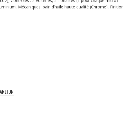
co2), Contrôles : 2 Volumes, 2 Tonalités (1 pour chaque micro)
uminium, Mécaniques: bain d’huile haute qualité (Chrome), Finition
CARLTON