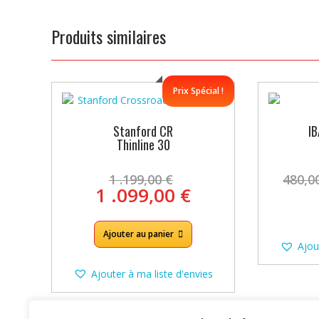
Produits similaires
Prix Spécial !
Stanford CR
I
Thinline 30
Le
1 .199,00
€
480,0
prix
Le
1 .099,00
€
initial
prix
était :
actuel
1
Ajouter au panier
est :
Ajou
.199,00 €.
1
.099,00 €.
Ajouter à ma liste d'envies