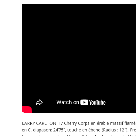
LARRY CARLTON H7 Cherry Corps en érable massif flamé –
en C, diapason: 24’75”, touche en ébene (Radius : 12″), Fre