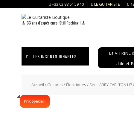
Skip
+33 03 88 64 59 10
LE GUITARISTE
1
to
content
🎸 33 ans d'expérience, Still Rocking ! 🎸
La VITRINE d
LES INCONTOURNABLES
Utile et P
Accueil
/
Guitares
/
Électriques
/ Sire LARRY CARLTON H7 
Prix Spécial !