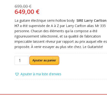
Le
699,00
€
prix
Le
649,00
€
initial
prix
était :
actuel
La guitare électrique semi-hollow body
SIRE Larry Carlton
699,00 €.
est :
H7
a été supervisée de A à Z par Larry Carlton alias Mr 335
649,00 €.
personne. Chacun des éléments qui la compose a été
rigoureusement sélectionné, et sa qualité de fabrication
impeccable laissent rêveur par rapport au prix auquel elle es
proposée. À venir essayer au plus vite chez. Le Guitariste!
quantité
Ajouter au panier
de
Sire
LARRY
Ajouter à ma liste d'envies
CARLTON
H7
Cherry