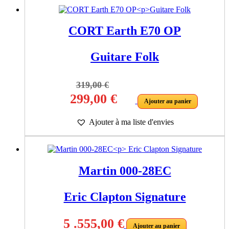
CORT Earth E70 OP
Guitare Folk
319,00
€
Le
Le
299,00
€
Ajouter au panier
prix
prix
Ajouter à ma liste d'envies
initial
actuel
était :
est :
319,00 €.
299,00 €.
Martin 000-28EC
Eric Clapton Signature
5 .555,00
€
Ajouter au panier