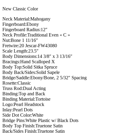
New Classic Color
Neck Material:Mahogany
Fingerboard:Ebony
Fingerboard Radius:12″
Neck Profile:Traditional Even « C »
Nut:Bone 1 11/16″
Fretwire:20 Jescar-FW43080
Scale Length:23.5″
Body Dimensions:14 3/8″ x 3 13/16″
Bracings:Hand Scalloped X
Body Top:Solid Sitka Spruce
Body Back/Sides:Solid Sapele
Bridge/Saddle:Ebony/Bone, 2 5/32″ Spacing
Rosette:Classic
Truss Rod:Dual Acting
Binding:Top and Back
Binding Material:Tortoise
Logo:Pearl Headstock
Inlay:Pearl Dots
Side Dot Color:White
Bridge Pins:White Plastic w/ Black Dots
Body Top Finish:Truetone Satin
Back/Sides Finish:Truetone Satin