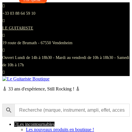
Prix Spécial !
Skip
to
+33 03 88 64 59 10
content
LE GUITARISTE
19 route de Brumath - 67550 Vendenheim
Ouvert Lundi de 14h à 18h30 - Mardi au vendredi de 10h à 18h30 - Samedi
de 10h à 17h
🎸 33 ans d'expérience, Still Rocking ! 🎸
Les incontournables
Les nouveaux produits en boutique !