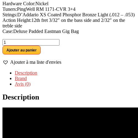
Hardware Color:Nickel
Tuners:PingWell RM 1171-CVR 3+4
Strings:D’Addario XS Coated Phosphor Bronze Light (.012 – .053)
Action Height:12th fret 3/32″ on the bass side and 2/32″ on the
treble side
Case:Deluxe Padded Eastman Gig Bag
quantité
de
Ajouter au panier
Eastman
ACTG1
Ajouter à ma liste d'envies
Guitare
de
Description
voyage
Brand
Avis (0)
Description