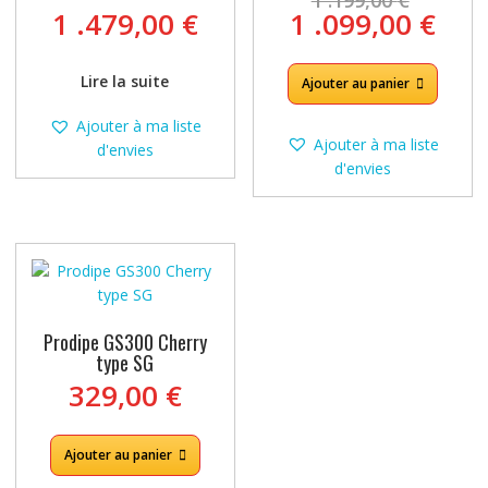
prix
Le
1 .479,00
€
1 .099,00
€
initia
prix
était 
act
Lire la suite
1
Ajouter au panier
est 
.199,
1
Ajouter à ma liste
.099
Ajouter à ma liste
d'envies
d'envies
Prodipe GS300 Cherry
type SG
329,00
€
Ajouter au panier