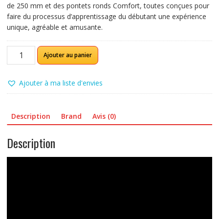
de 250 mm et des pontets ronds Comfort, toutes conçues pour
faire du processus d’apprentissage du débutant une expérience
unique, agréable et amusante.
quantité
Ajouter au panier
de
Ibanez
AZES31VM
Ajouter à ma liste d'envies
Guitare
électrique
Vermillon
Description
Brand
Avis (0)
Description