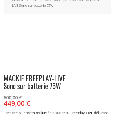
LIVE Sono sur batterie 75W
MACKIE FREEPLAY-LIVE
Sono sur batterie 75W
600,00
€
Le
Le
449,00
€
prix
prix
initial
actuel
Enceinte bluetooth multimédia sur accu FreePlay LIVE délivrant