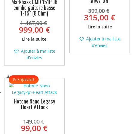
30W/1X8″
Markbass CMD 151P JB
combo guitare basse
Le
399,00
€
1×15″ (8 Ohm)
prix
Le
315,00
€
Le
initial
prix
1 .167,00
€
prix
Lire la suite
Le
était :
999,00
€
actue
initial
prix
399,00
est :
Ajouter à ma liste
Lire la suite
était :
actuel
315,0
d'envies
1
est :
Ajouter à ma liste
.167,00 €.
999,00 €.
d'envies
Prix Spécial !
Hotone Nano Legacy
Heart Attack
Le
149,00
€
prix
Le
99,00
€
initial