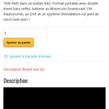
était :
est :
75W RMS dans un boitier ABS. Format portable avec double
600,00 €.
449,00 €.
évent bass reflex, batterie au lithium-ion fournissant 15h
d’autonomie, un DSP et un système d’installation sur pied de
micro livré avec !
quantité
de
MACKIE
Ajouter au panier
FREEPLAY-
LIVE
Ajouter à ma liste d'envies
Sono
sur
batterie
Description
Brand
Avis (0)
75W
Description