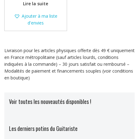
prix
Lire la suite
était :
actuel
149,00 €.
est :
Ajouter à ma liste
99,00 €.
d'envies
Livraison pour les articles physiques offerte dès 49 € uniquement
en France métropolitaine (sauf articles lourds, conditions
indiquées à la commande) – 30 jours satisfait ou remboursé –
Modalités de paiement et financements souples (voir conditions
en boutique)
Voir toutes les nouveautés disponibles !
Les derniers potins du Guitariste