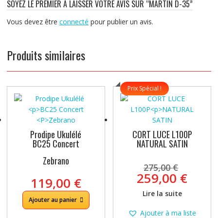
SOYEZ LE PREMIER À LAISSER VOTRE AVIS SUR “MARTIN D-35”
Vous devez être
connecté
pour publier un avis.
Produits similaires
Prix Spécial !
Prodipe Ukulélé
CORT LUCE L100P
BC25 Concert
NATURAL SATIN
Zebrano
Le
275,00
€
prix
Le
259,00
€
119,00
€
initial
prix
Lire la suite
était :
actue
Ajouter au panier
275,00
est :
Ajouter à ma liste