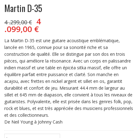
Martin D-35
Le
4
4 .299,00
€
prix
Le
.099,00
€
initial
prix
était :
actuel
La Martin D-35 est une guitare acoustique emblématique,
4
est :
lancée en 1965, connue pour sa sonorité riche et sa
.299,00 €.
4
construction de qualité. Elle se distingue par son dos en trois
.099,00 €.
pièces, qui améliore la résonance. Avec un corps en palissandre
indien massif et une table en épicéa sitka massif, elle offre un
équilibre parfait entre puissance et clarté. Son manche en
acajou, avec frettes en nickel argent et sillet en os, garantit
durabilité et confort de jeu. Mesurant 44.4 mm de largeur au
sillet et 645 mm de diapason, elle convient à tous les niveaux de
guitaristes. Polyvalente, elle est prisée dans les genres folk, pop,
rock et blues, et est très appréciée des musiciens professionnels
et des collectionneurs.
De Neil Young à Johnny Cash
quantité