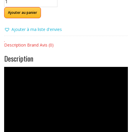
de
Martin
Ajouter au panier
D-
35
Ajouter à ma liste d'envies
Description
Brand
Avis (0)
Description